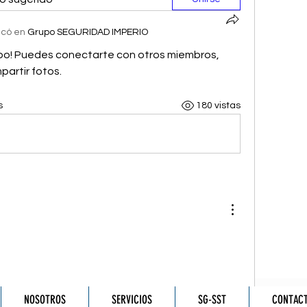
icó en
Grupo SEGURIDAD IMPERIO
upo! Puedes conectarte con otros miembros, 
artir fotos.
s
180 vistas
er más comentarios
NOSOTROS
SERVICIOS
SG-SST
CONTAC