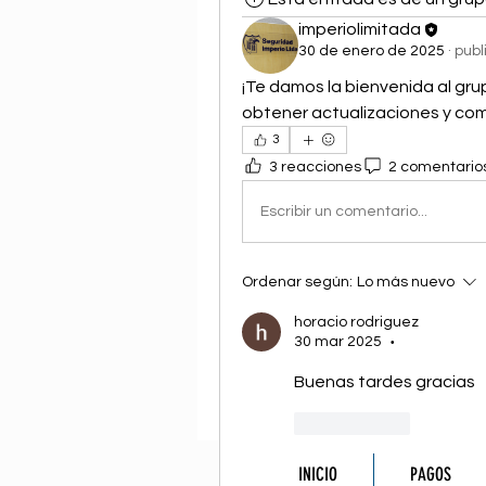
imperiolimitada
30 de enero de 2025
·
publ
¡Te damos la bienvenida al gr
obtener actualizaciones y comp
3
3 reacciones
2 comentario
Escribir un comentario...
Ordenar según:
Lo más nuevo
horacio rodriguez
30 mar 2025
•
Buenas tardes gracias 
Me gusta
V
INICIO
PAGOS