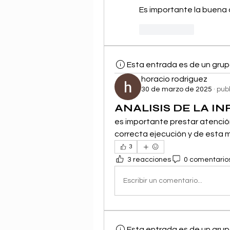
Es importante la buena 
Me gusta
Esta entrada es de un grup
horacio rodriguez
30 de marzo de 2025
·
pub
ANALISIS DE LA I
es importante prestar atenció
correcta ejecución y de esta m
3
3 reacciones
0 comentario
Escribir un comentario...
Esta entrada es de un grup