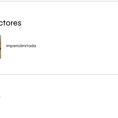
ctores
imperiolimitada
o