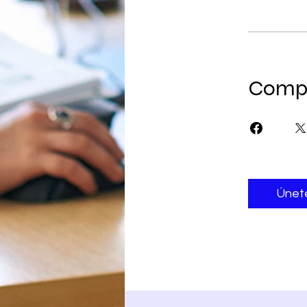
Compa
Únet