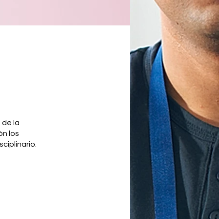
 de la
ón los
ciplinario.