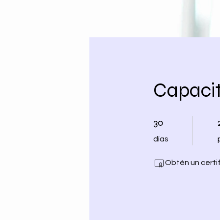
Capacit
30 días
30
días
Obtén un certi