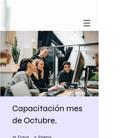
Capacitación mes
de Octubre.
31 Days
2 Steps
31
2
Days
Steps